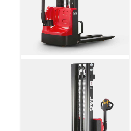
JAC CDD 15 Compact Самоходный
штабелер
Грузоподъёмность
1500 кг
Тип двигателя
Электрический
от 271 434 ₽
от
271 434
₽