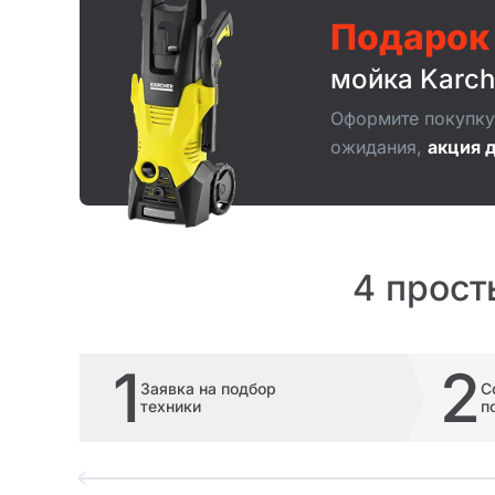
Подарок
мойка Karch
Оформите покупку 
ожидания,
акция д
4 прост
1
2
Заявка на подбор
С
техники
п