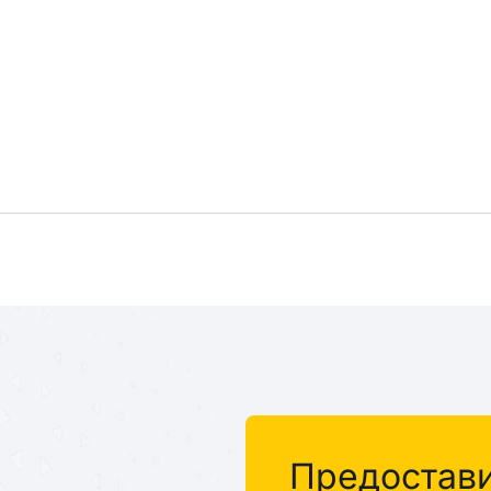
%
Предостав