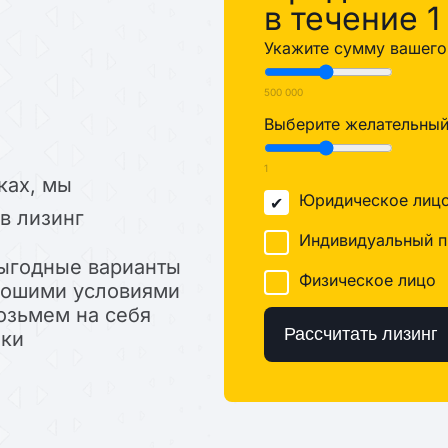
в течение 1
Укажите сумму вашего 
500 000
Выберите желательный 
1
ках, мы
Юридическое лиц
в лизинг
Индивидуальный п
ыгодные варианты
Физическое лицо
орошими условиями
озьмем на себя
Рассчитать лизинг
лки