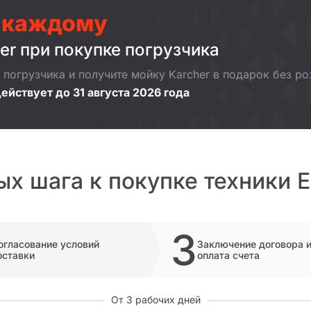
 каждому
er при покупке погрузчика
погрузчика и получите мойку Karcher в подарок без р
ействует до 31 августа 2026 года
ых шага к покупке техники 
3
огласование условий
Заключение договора 
оставки
оплата счета
От 3 рабочих дней