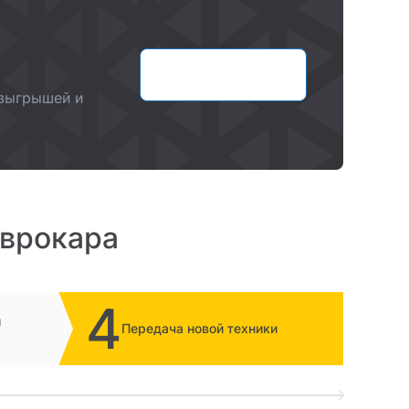
Оставить заявку
озыгрышей и
Еврокара
4
и
Передача новой техники