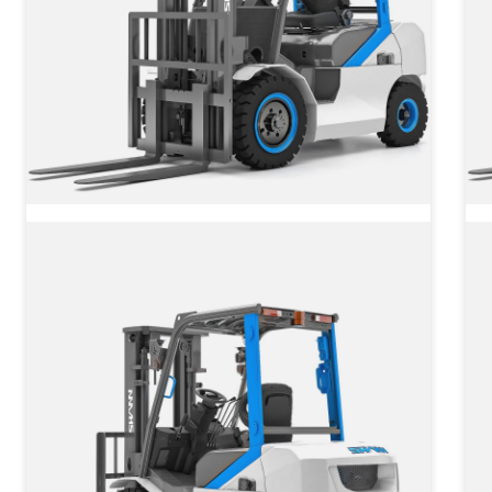
Электромобильный погрузчик
CPD FB 35 SHANN-II
Грузоподъёмность
3500 кг
Тип двигателя
от 2 562 720 ₽
от
2 562 720
₽