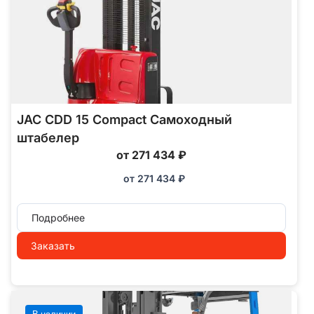
JAC CDD 15 Compact Самоходный
штабелер
от 271 434 ₽
от
271 434
₽
Подробнее
Заказать
В наличии