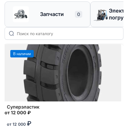
Элект
Запчасти
0
погруз
В наличии
Суперэластик
от 12 000 ₽
₽
от
12 000