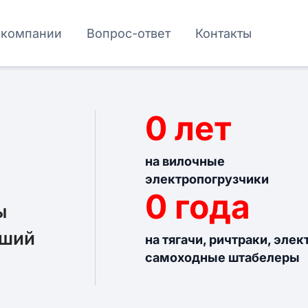
 компании
Вопрос-ответ
Контакты
0
лет
на вилочные
электропогрузчики
0
года
ы
ьший
на тягачи, ричтраки, эле
самоходные штабелеры