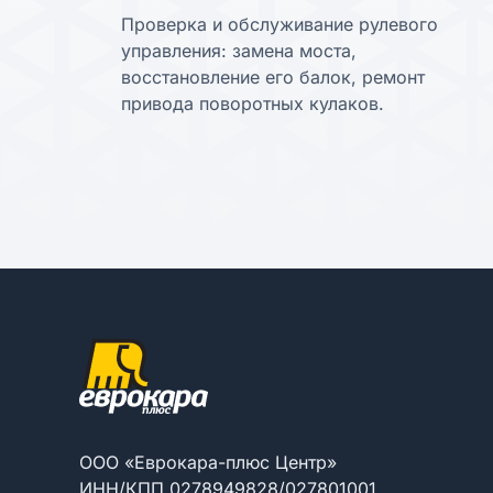
Проверка и обслуживание рулевого
управления: замена моста,
восстановление его балок, ремонт
привода поворотных кулаков.
ООО «Еврокара-плюс Центр»
ИНН/КПП
0
2
7
8
9
4
9
8
2
8
/
0
2
7
8
0
1
0
0
1