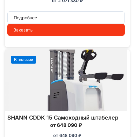
от
2 071 380
₽
Подробнее
Заказать
В наличии
SHANN CDDK 15 Самоходный штабелер
от 648 090 ₽
от
648 090
₽