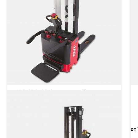
JAC CDD 20 Самоходный
штабелер
Грузоподъёмность
2000 кг
Тип двигателя
Электрический
от 743 280 ₽
от