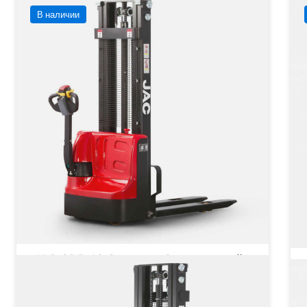
В наличии
JAC CDD 12 Compact Самоходный
штабелер
Грузоподъёмность
1200 кг