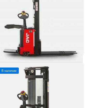
Тип двигателя
Электрический
 573 420 ₽
от
573 420
₽
Заказать
Подробнее
В наличии