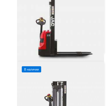
Тип двигателя
Электрический
от 511 860 ₽
от
511 860
₽
Заказать
Подробнее
В наличии