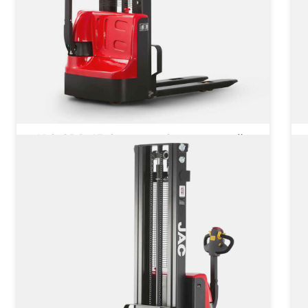
JAC CDD 15 Compact Самоходный
штабелер
Грузоподъёмность
1500 кг
Тип двигателя
Электрический
от 271 434 ₽
от
от
271 434
₽