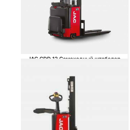
JAC CDD 12 Самоходный штабелер
Грузоподъёмность
1200 кг
Тип двигателя
Электрический
от 511 860 ₽
от
511 860
₽
Заказать
Подробнее