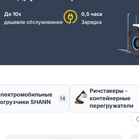
До 10х
0,5 часа
дешевле обслуживание
Зарядка
⁠Ричстакеры -
Электромобильные
контейнерные
14
огрузчики SHANN
перегружатели