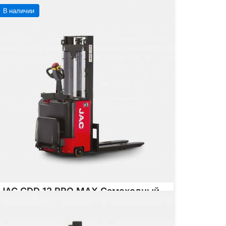
В наличии
JAC CDD 12 PRO MAX Самоходный
штабелер
Грузоподъёмность
1200 кг