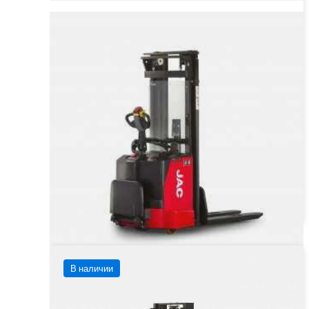
JAC CDD 15 Самоходный штабелер
Грузоподъёмность
1500 кг
Тип двигателя
Электрический
от 511 860 ₽
от
511 860
₽
Заказать
Подробнее
В наличии