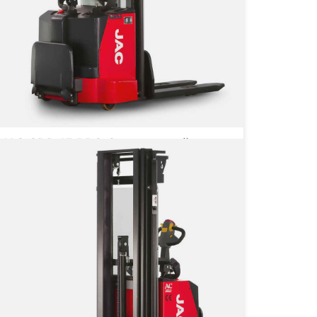
JAC CDD 15 PRO Самоходный
штабелер
Грузоподъёмность
1500 кг
Тип двигателя
Электрический
 386 460 ₽
от
386 460
₽