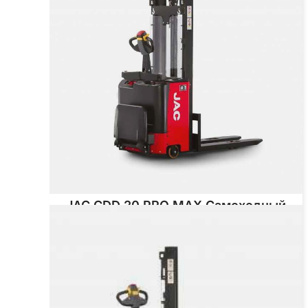
JAC CDD 20 PRO MAX Самоходный
штабелер
Грузоподъёмность
2000 кг
Тип двигателя
Электрический
от 743 280 ₽