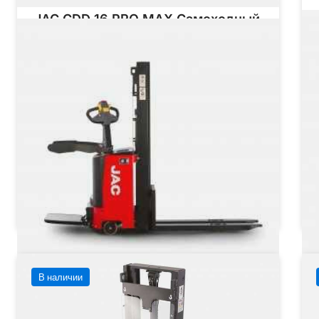
JAC CDD 16 PRO MAX Самоходный
штабелер
Грузоподъёмность
1600 кг
от
Тип двигателя
Электрический
от 573 420 ₽
от
573 420
₽
Заказать
Подробнее
В наличии