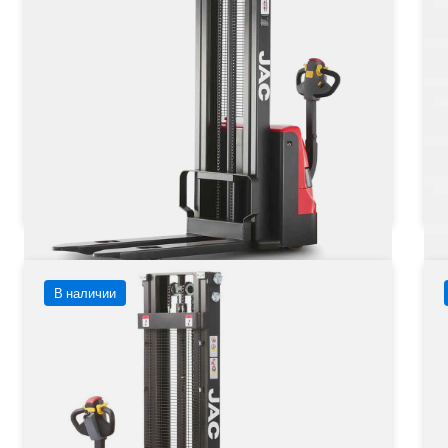
Тип двигателя
Электрический
от 271 434 ₽
от
от
271 434
₽
Заказать
Подробнее
В наличии