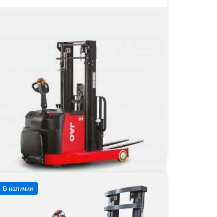
JAC CDD 16 Самоходный штабелер
Грузоподъёмность
1600 кг
Тип двигателя
Электрический
 511 860 ₽
от
511 860
₽
Заказать
Подробнее
В наличии