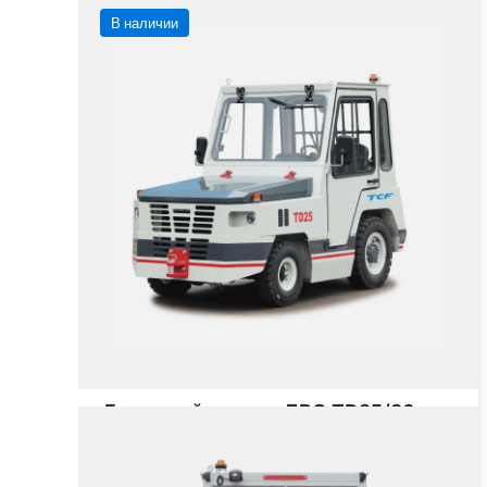
В наличии
Багажный тягач с ДВС TD25/30
Грузоподъёмность
30000/35000 кг