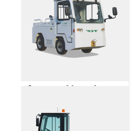
Электрический багажный тягач
TB15
Грузоподъёмность
15000 кг
Тип двигателя
Цена не указана