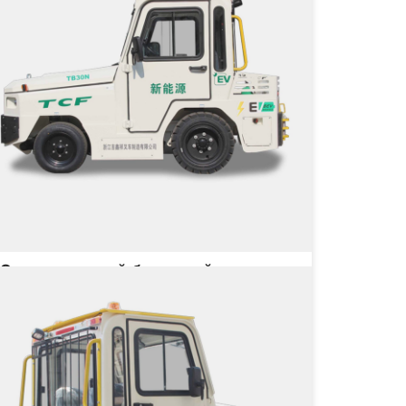
Электрический багажный тягач
TB30N
Грузоподъёмность
30000 кг
Тип двигателя
на не указана