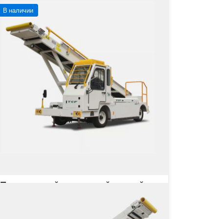
В наличии
Погрузочный ленточный конвейер
BLB80
Грузоподъёмность
1080 кг