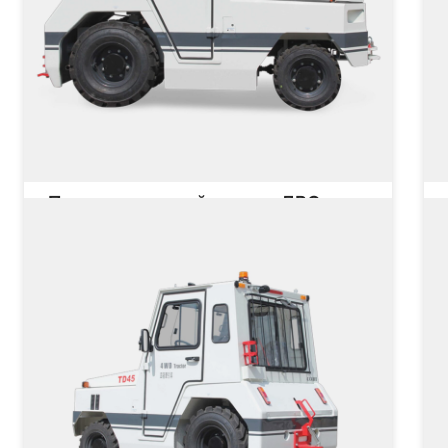
Полноприводный тягач с ДВС
TD45
Грузоподъёмность
45000 кг
Це
Тип двигателя
Цена не указана
от