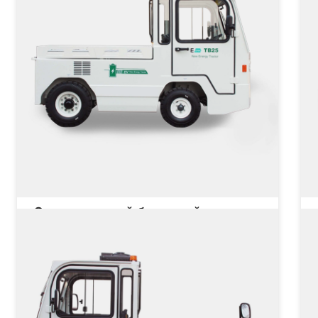
Электрический багажный тягач
TB25
Грузоподъёмность
25000 кг
Тип двигателя
Цена не указана
Це