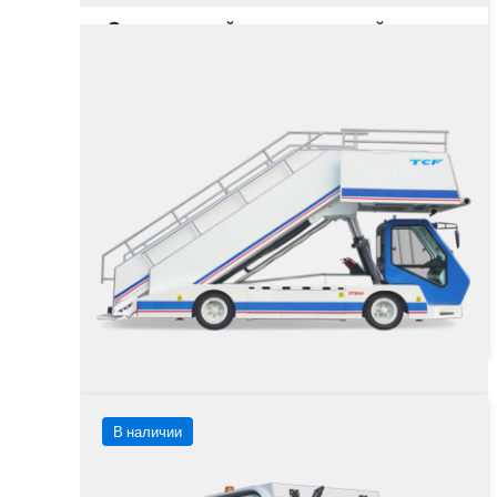
Самоходный пассажирский трап
STB44
Грузоподъёмность
4800 кг
Тип двигателя
Цена не указана
от
Заказать
Подробнее
В наличии