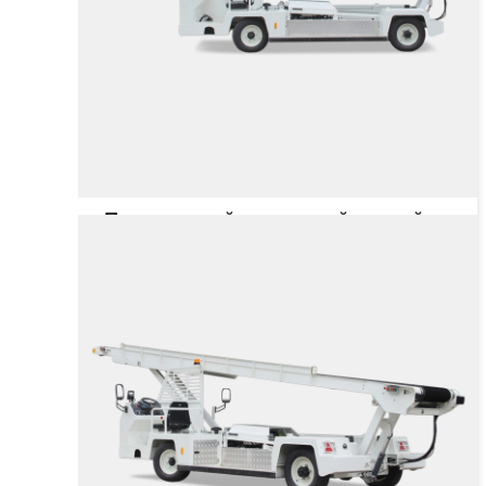
Погрузочный ленточный конвейер
с ДВС BLB80
Грузоподъёмность
1080 кг
Тип двигателя
Цена не указана
от