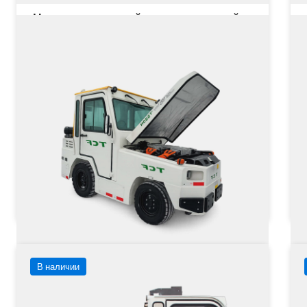
Четырехместный электрический
багажный тягач TB30N
Грузоподъёмность
50000 кг
Тип двигателя
Цена не указана
Це
от
Заказать
Подробнее
В наличии