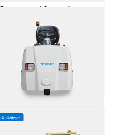
Электрический багажный тягач
TB06
Грузоподъёмность
6000 кг
Тип двигателя
на не указана
от
Заказать
Подробнее
В наличии