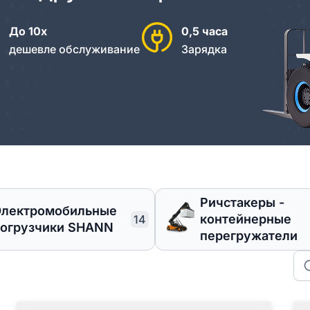
До 10х
0,5 часа
дешевле обслуживание
Зарядка
⁠Ричстакеры -
Электромобильные
контейнерные
14
огрузчики SHANN
перегружатели