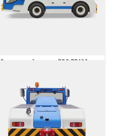
Самолетный тягач с ДВС TD160
Грузоподъёмность
200000 кг
Тип двигателя
на не указана
от
Заказать
Подробнее