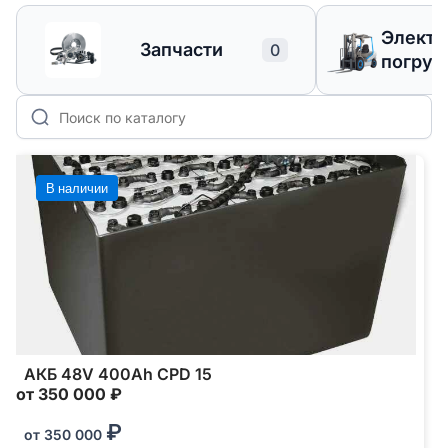
Элект
Запчасти
0
погруз
В наличии
АКБ 48V 400Ah CPD 15
от 350 000 ₽
₽
от
350 000