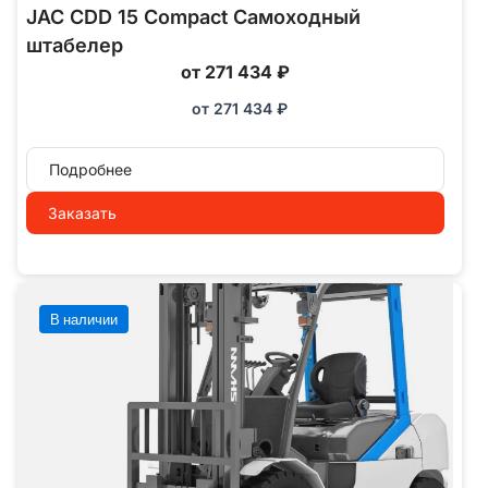
JAC CDD 15 Compact Самоходный
штабелер
от 271 434 ₽
от
271 434
₽
Подробнее
Заказать
В наличии