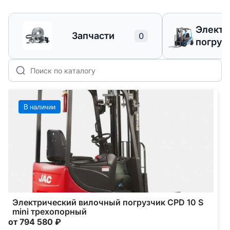
Элект
Запчасти
0
погруз
В наличии
Электрический вилочный погрузчик CPD 10 S
mini трехопорный
от 794 580 ₽