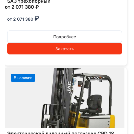
SA3 трехопорный
от 2 071 380 ₽
₽
от
2 071 380
Подробнее
Заказать
В наличии
Электрический вилочный погрузчик CPD 18