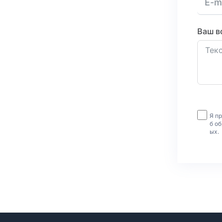
Ваш в
Я п
б о
ых.