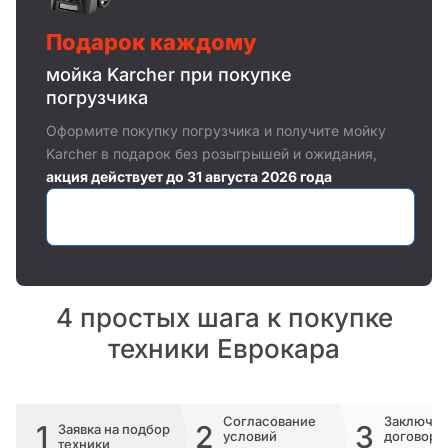
Подарок каждому
мойка Karcher при покупке
погрузчика
Оформите покупку погрузчика и получите мойку
Karcher в подарок без розыгрышей и ожидания,
акция действует до 31 августа 2026 года
Оставить заявку
4 простых шага к покупке
техники Еврокара
Согласование
Заключе
1
2
3
Заявка на подбор
условий
договора 
техники