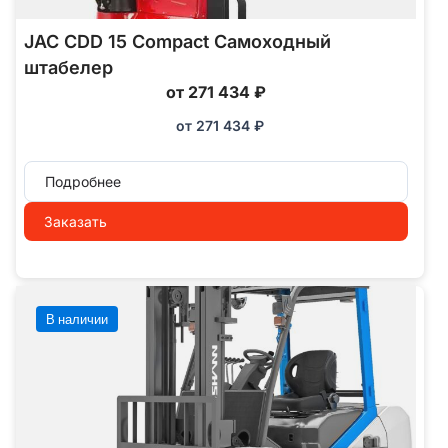
JAC CDD 15 Compact Самоходный
штабелер
от 271 434 ₽
от
271 434
₽
Подробнее
Заказать
В наличии