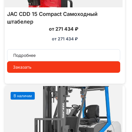
JAC CDD 15 Compact Самоходный
штабелер
от 271 434 ₽
от
271 434
₽
Подробнее
Заказать
В наличии