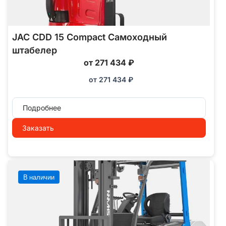
JAC CDD 15 Compact Самоходный
штабелер
от 271 434 ₽
от
271 434
₽
Подробнее
Заказать
В наличии