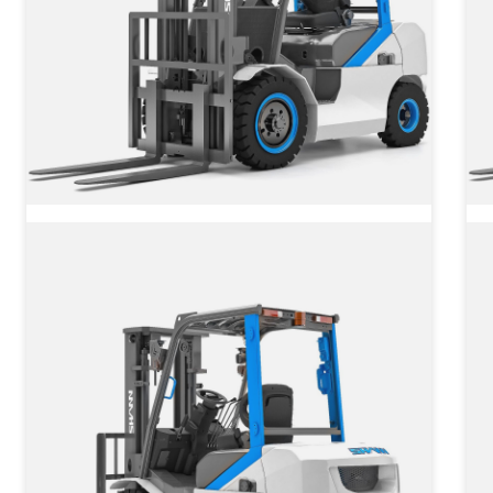
Электромобильный погрузчик
CPD FB 35 SHANN-II
Грузоподъёмность
3500 кг
Тип двигателя
от 2 562 720 ₽
от
2 562 720
₽