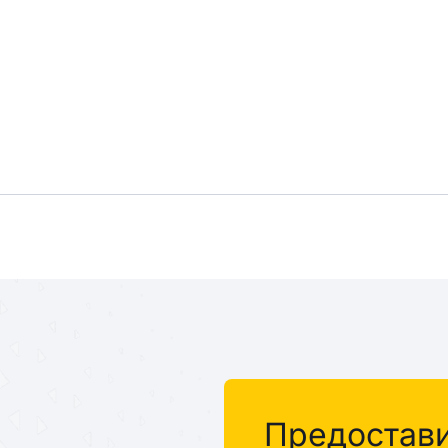
%
Предостав