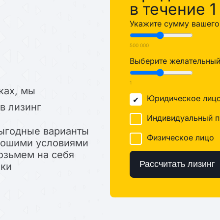
в течение 1
Укажите сумму вашего 
500 000
Выберите желательный 
1
ках, мы
Юридическое лиц
в лизинг
Индивидуальный п
ыгодные варианты
Физическое лицо
орошими условиями
озьмем на себя
Рассчитать лизинг
лки