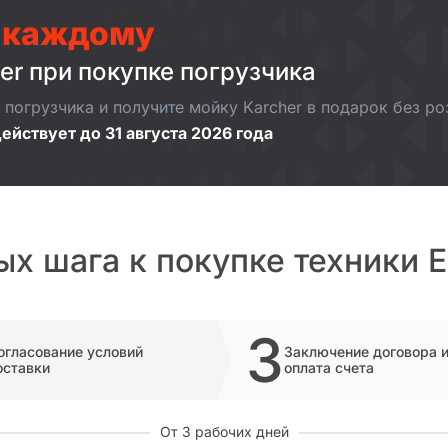
 каждому
er при покупке погрузчика
погрузчика и получите мойку Karcher в подарок без р
ействует до 31 августа 2026 года
ых шага к покупке техники 
3
огласование условий
Заключение договора 
оставки
оплата счета
От 3 рабочих дней