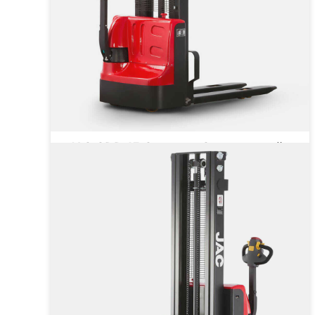
JAC CDD 15 Compact Самоходный
штабелер
Грузоподъёмность
1500 кг
Тип двигателя
Электрический
от 271 434 ₽
от
271 434
₽