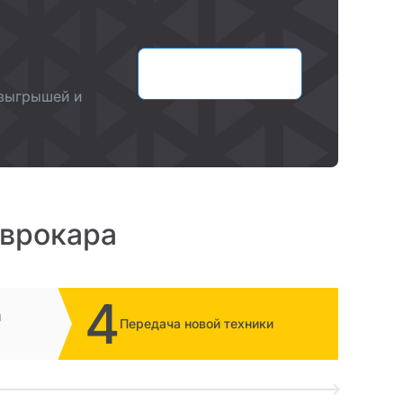
Оставить заявку
озыгрышей и
Еврокара
4
и
Передача новой техники