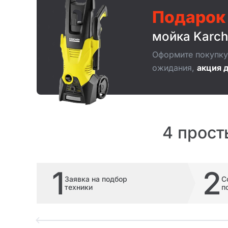
Подарок
мойка Karch
Оформите покупку 
ожидания,
акция д
4 прост
1
2
Заявка на подбор
С
техники
п