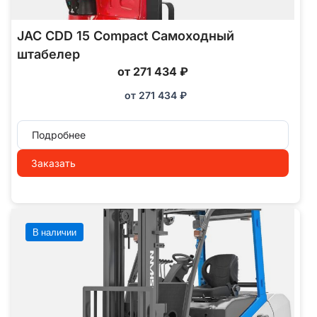
JAC CDD 15 Compact Самоходный
штабелер
от 271 434 ₽
от
271 434
₽
Подробнее
Заказать
В наличии