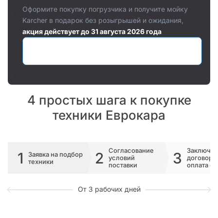
Оформите покупку погрузчика и получите мойку
Karcher в подарок без розыгрышей и ожидания,
акция действует до 31 августа 2026 года
Оставить заявку
4 простых шага к покупке
техники Еврокара
Согласование
Заключе
1
2
3
Заявка на подбор
условий
договора 
техники
поставки
оплата сч
От 3 рабочих дней