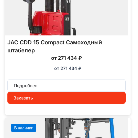
JAC CDD 15 Compact Самоходный
штабелер
от 271 434 ₽
от
271 434
₽
Подробнее
Заказать
В наличии