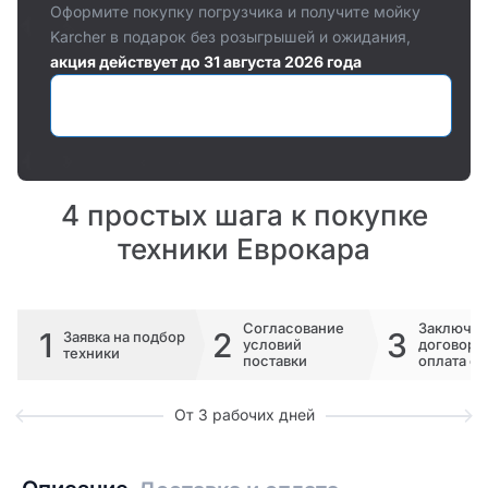
Оформите покупку погрузчика и получите мойку
Karcher в подарок без розыгрышей и ожидания,
акция действует до 31 августа 2026 года
Оставить заявку
4 простых шага к покупке
техники Еврокара
Согласование
Заключе
1
2
3
Заявка на подбор
условий
договора 
техники
поставки
оплата сч
От 3 рабочих дней