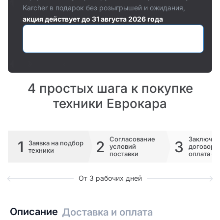
Karcher в подарок без розыгрышей и ожидания,
акция действует до 31 августа 2026 года
Оставить заявку
4 простых шага к покупке
техники Еврокара
Согласование
Заключе
1
2
3
Заявка на подбор
условий
договора 
техники
поставки
оплата сч
От 3 рабочих дней
Описание
Доставка и оплата