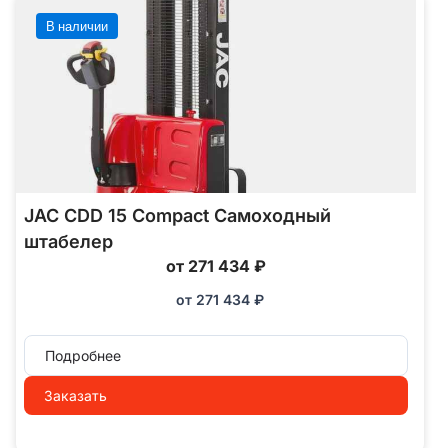
В наличии
JAC CDD 15 Compact Самоходный
штабелер
от 271 434 ₽
от
271 434
₽
Подробнее
Заказать