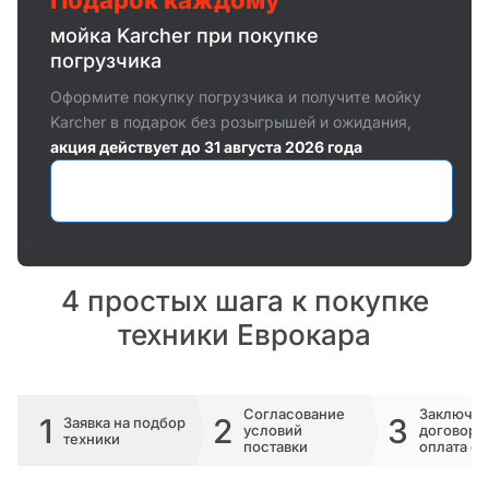
Подарок каждому
мойка Karcher при покупке
погрузчика
Оформите покупку погрузчика и получите мойку
Karcher в подарок без розыгрышей и ожидания,
акция действует до 31 августа 2026 года
Оставить заявку
4 простых шага к покупке
техники Еврокара
Согласование
Заключе
1
2
3
Заявка на подбор
условий
договора 
техники
поставки
оплата сч