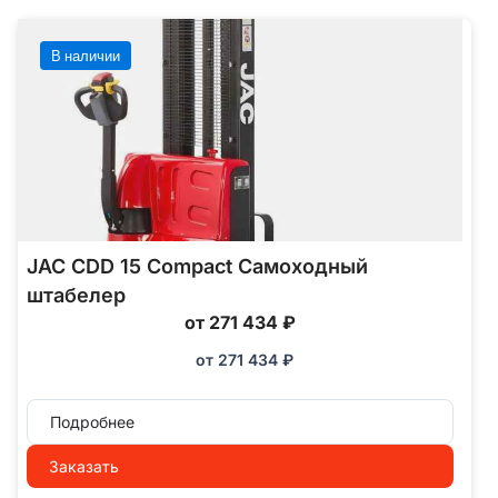
В наличии
JAC CDD 15 Compact Самоходный
штабелер
от 271 434 ₽
от
271 434
₽
Подробнее
Заказать