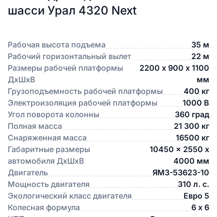
шасси Урал 4320 Next
Рабочая высота подъема
35 м
Рабочий горизонтальный вылет
22 м
Размеры рабочей платформы
2200 х 900 х 1100
ДхШхВ
мм
Грузоподъемность рабочей платформы
400 кг
Электроизоляция рабочей платформы
1000 В
Угол поворота колонны
360 град
Полная масса
21 300 кг
Снаряженная масса
16500 кг
Габаритные размеры
10450 x 2550 x
автомобиля ДхШхВ
4000 мм
Двигатель
ЯМЗ-53623-10
Мощность двигателя
310 л. с.
Экологический класс двигателя
Евро 5
Колесная формула
6 х 6