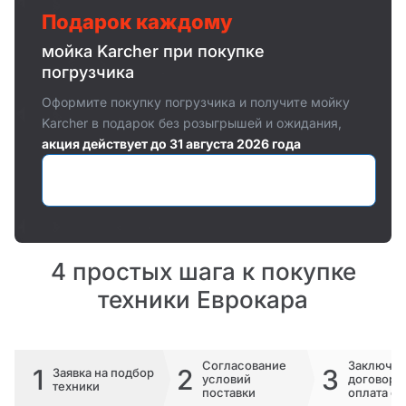
Подарок каждому
мойка Karcher при покупке
погрузчика
Оформите покупку погрузчика и получите мойку
Karcher в подарок без розыгрышей и ожидания,
акция действует до 31 августа 2026 года
Оставить заявку
4 простых шага к покупке
техники Еврокара
Согласование
Заключе
1
2
3
Заявка на подбор
условий
договора 
техники
поставки
оплата сч