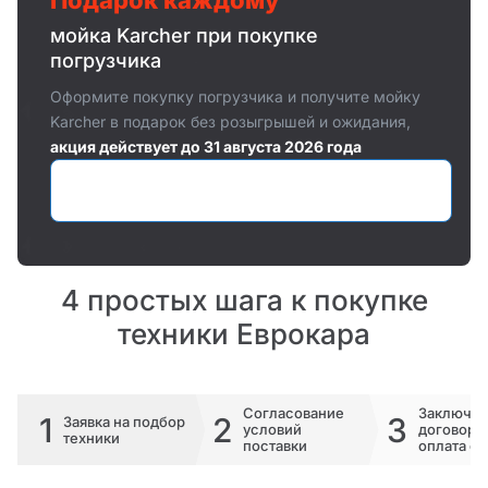
Подарок каждому
мойка Karcher при покупке
погрузчика
Оформите покупку погрузчика и получите мойку
Karcher в подарок без розыгрышей и ожидания,
акция действует до 31 августа 2026 года
Оставить заявку
4 простых шага к покупке
техники Еврокара
Согласование
Заключе
1
2
3
Заявка на подбор
условий
договора 
техники
поставки
оплата сч