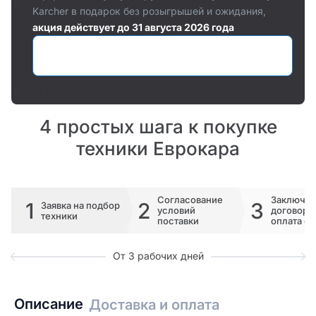
Karcher в подарок без розыгрышей и ожидания,
акция действует до 31 августа 2026 года
Оставить заявку
4 простых шага к покупке
техники Еврокара
Согласование
Заключе
1
2
3
Заявка на подбор
условий
договора 
техники
поставки
оплата сч
От 3 рабочих дней
Описание
Доставка и оплата