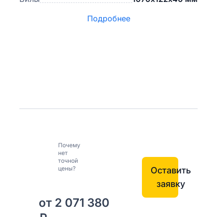
Подробнее
Почему
нет
точной
цены?
Оставить
заявку
от 2 071 380