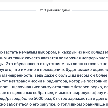
От 3 рабочих дней
хвастать немалым выбором, и каждый из них обладае
ним из таких качеств является возможная непрерывнос
ы. Это обусловлено отсутствием выхлопных газов с 
ругого, что именно в помещениях будет высоко оценен
о маневренность, ведь даже с большим весом он боле
ь тут нет трансмиссии и радиатора, которые постоянн
ов: - щелочная (используются такие батареи редко, ве
ичие от щелочных собратьев, и имеют широкую сферу ис
яд/разряд более 5000 раз, быстро заряжаются и долго 
ужно заботиться о его закупке, о топливном хранилище