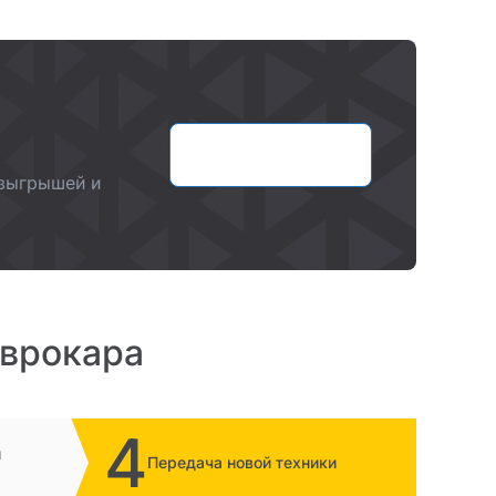
Оставить заявку
озыгрышей и
Еврокара
4
и
Передача новой техники