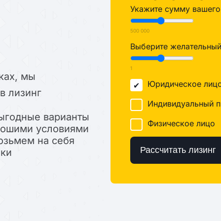
Укажите сумму вашего 
500 000
Выберите желательный 
1
ках, мы
Юридическое лиц
в лизинг
Индивидуальный п
ыгодные варианты
Физическое лицо
орошими условиями
озьмем на себя
Рассчитать лизинг
лки