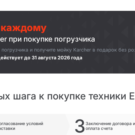
 каждому
er при покупке погрузчика
погрузчика и получите мойку Karcher в подарок без р
ействует до 31 августа 2026 года
ых шага к покупке техники 
3
огласование условий
Заключение договора 
оставки
оплата счета