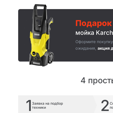
Подарок
мойка Karch
Оформите покупку 
ожидания,
акция д
4 прост
1
2
Заявка на подбор
С
техники
п