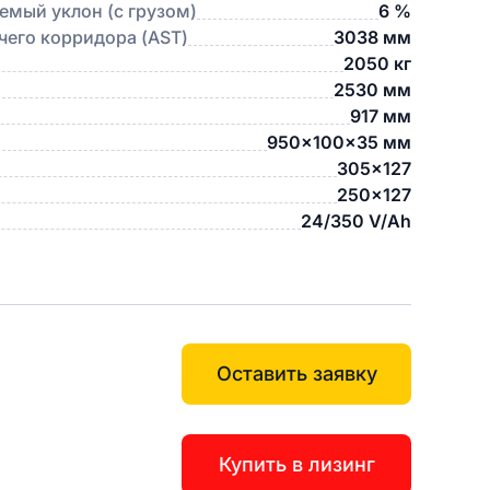
мый уклон (с грузом)
6 %
его корридора (AST)
3038 мм
2050 кг
2530 мм
917 мм
950x100x35 мм
305x127
250x127
24/350 V/Ah
Оставить заявку
Купить в лизинг