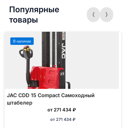
Популярные
товары
В наличии
JAC CDD 15 Compact Самоходный
штабелер
от 271 434 ₽
от
271 434
₽