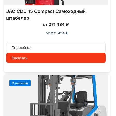
JAC CDD 15 Compact Самоходный
штабелер
от 271 434 ₽
от
271 434
₽
Подробнее
Заказать
В наличии