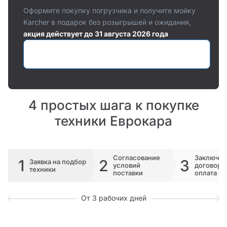
Оформите покупку погрузчика и получите мойку
Karcher в подарок без розыгрышей и ожидания,
акция действует до 31 августа 2026 года
Оставить заявку
4 простых шага к покупке
техники Еврокара
Согласование
Заключе
1
2
3
Заявка на подбор
условий
договора 
техники
поставки
оплата сч
От 3 рабочих дней