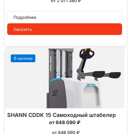
от
2 071 380
₽
Подробнее
Заказать
В наличии
SHANN CDDK 15 Самоходный штабелер
от 648 090 ₽
от
648 090
₽