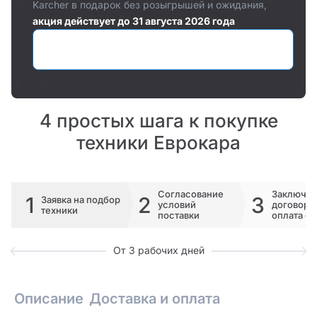
Karcher в подарок без розыгрышей и ожидания,
акция действует до 31 августа 2026 года
Оставить заявку
4 простых шага к покупке
техники Еврокара
Согласование
Заключе
1
2
3
Заявка на подбор
условий
договора 
техники
поставки
оплата сч
От 3 рабочих дней
Описание
Доставка и оплата