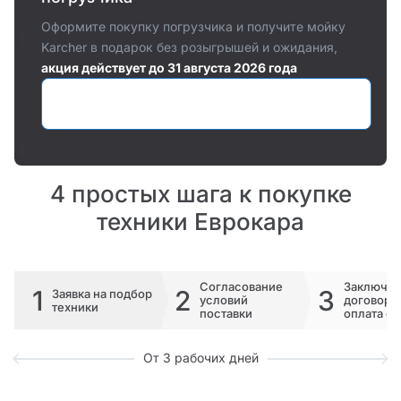
Оформите покупку погрузчика и получите мойку
Karcher в подарок без розыгрышей и ожидания,
акция действует до 31 августа 2026 года
Оставить заявку
4 простых шага к покупке
техники Еврокара
Согласование
Заключе
1
2
3
Заявка на подбор
условий
договора 
техники
поставки
оплата сч
От 3 рабочих дней