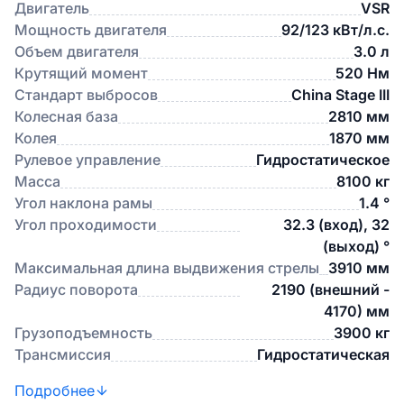
Двигатель
VSR
Мощность двигателя
92/123 кВт/л.с.
Объем двигателя
3.0 л
Крутящий момент
520 Нм
Стандарт выбросов
China Stage III
Колесная база
2810 мм
Колея
1870 мм
Рулевое управление
Гидростатическое
Масса
8100 кг
Угол наклона рамы
1.4 °
Угол проходимости
32.3 (вход), 32
(выход) °
Максимальная длина выдвижения стрелы
3910 мм
Радиус поворота
2190 (внешний -
4170) мм
Грузоподъемность
3900 кг
Трансмиссия
Гидростатическая
Подробнее