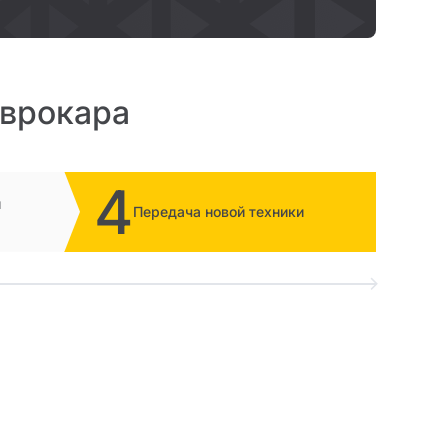
Еврокара
4
и
Передача новой техники