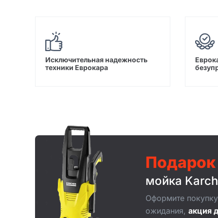
Исключительная надежность
Еврока
техники Еврокара
безуп
Подарок
мойка Karch
Оформите покупку 
ожидания,
акция д