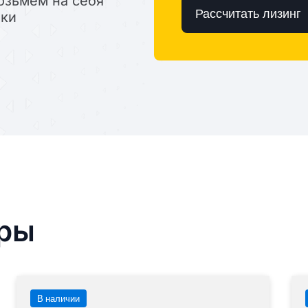
озьмем на себя
Рассчитать лизинг
лки
ары
В наличии