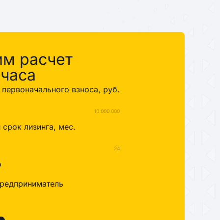
им расчет
 часа
первоначального взноса, руб.
10 000 000
срок лизинга, мес.
24
о
редприниматель