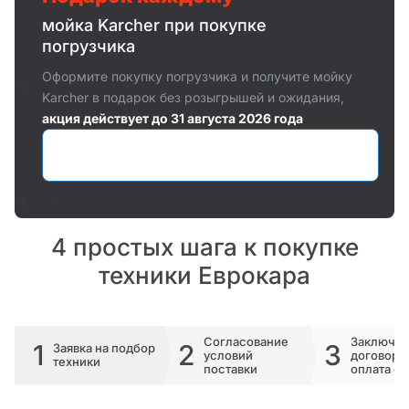
мойка Karcher при покупке
погрузчика
Оформите покупку погрузчика и получите мойку
Karcher в подарок без розыгрышей и ожидания,
акция действует до 31 августа 2026 года
Оставить заявку
4 простых шага к покупке
техники Еврокара
Согласование
Заключе
1
2
3
Заявка на подбор
условий
договора 
техники
поставки
оплата сч