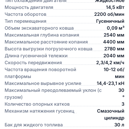
Тип охлаждения двигателя
Жидкостное
Мощность двигателя
14,5 кВт
Частота оборотов
2200 об/мин
Тип перемещения
Гусеничный
Объем экскаваторного ковша
0,09 м³
Максимальная глубина копания
2540 мм
Максимальное расстояние копания
4400 мм
Высота выгрузки погрузочного ковша
2780 мм
Длина гусеничной тележки
2040 мм
Скорость передвижения
2,3/4,2 км/ч
Частота вращения поворотной
10-12 об/
платформы
мин
Максимальное вырывное усилие
14,4-23,1 кН
Максимальный преодолеваемый уклон (с
30
грузом)
°
Количество опорных катков
3
Механизм натяжения гусениц
Смазочный
цилиндр
Бак для жидкого топлива
30 л