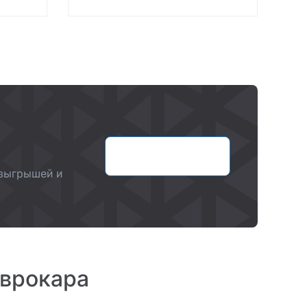
Оставить заявку
озыгрышей и
Еврокара