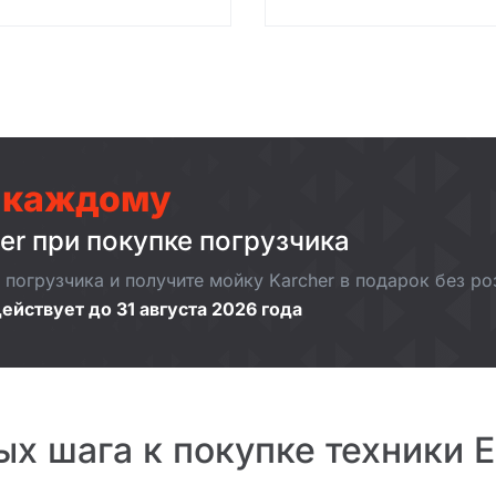
 каждому
er при покупке погрузчика
погрузчика и получите мойку Karcher в подарок без р
ействует до 31 августа 2026 года
ых шага к покупке техники 