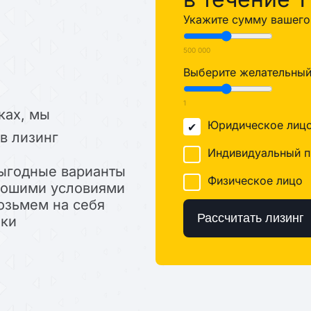
Укажите сумму вашего 
500 000
Выберите желательный 
1
ках, мы
Юридическое лиц
в лизинг
Индивидуальный п
ыгодные варианты
Физическое лицо
орошими условиями
озьмем на себя
Рассчитать лизинг
лки