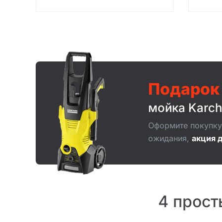
Подарок
мойка Karch
Оформите покупку 
ожидания,
акция д
4 прост