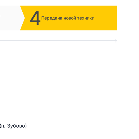
4
и
Передача новой техники
(п. Зубово)