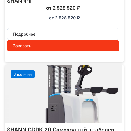
SHANN-II
от 2 528 520 ₽
от
2 528 520
₽
Подробнее
Заказать
В наличии
SHANN CDDK 20 Самоходный штабелер