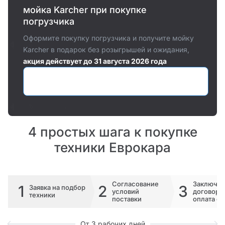
мойка Karcher при покупке
погрузчика
Оформите покупку погрузчика и получите мойку
Karcher в подарок без розыгрышей и ожидания,
акция действует до 31 августа 2026 года
Оставить заявку
4 простых шага к покупке
техники Еврокара
Согласование
Заключе
1
2
3
Заявка на подбор
условий
договора 
техники
поставки
оплата сч
От 3 рабочих дней