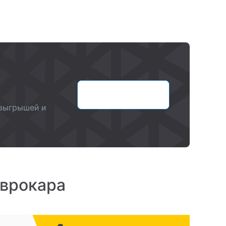
Оставить заявку
озыгрышей и
Еврокара