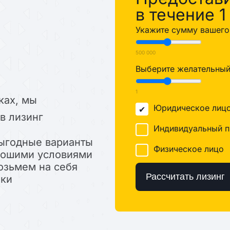
%
в течение 1
Укажите сумму вашего 
500 000
Выберите желательный 
1
ках, мы
Юридическое лиц
в лизинг
Индивидуальный п
ыгодные варианты
Физическое лицо
орошими условиями
озьмем на себя
Рассчитать лизинг
лки