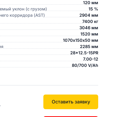
120 мм
мый уклон (с грузом)
15 %
его корридора (AST)
2904 мм
7400 кг
3046 мм
1520 мм
1070х150х50 мм
ия
2285 мм
28*12.5-15PR
7.00-12
80/700 V/Ah
Оставить заявку
.