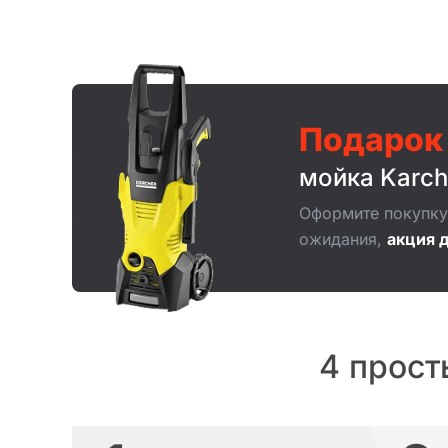
Подарок
мойка Karch
Оформите покупку 
ожидания,
акция д
4 прост