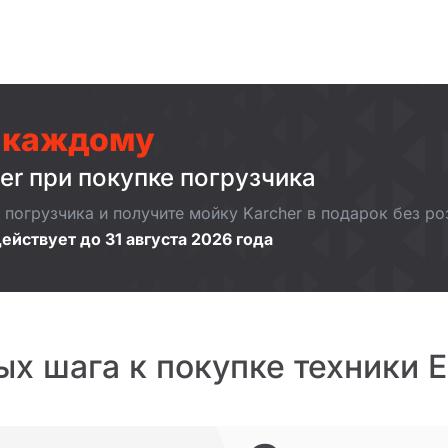
 каждому
er при покупке погрузчика
погрузчика и получите мойку Karcher в подарок без р
ействует до 31 августа 2026 года
ых шага к покупке техники 