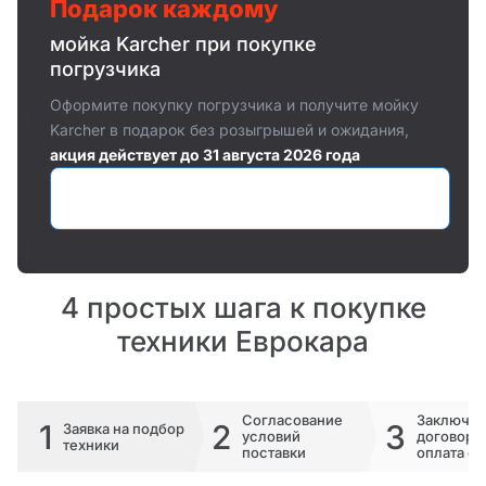
Подарок каждому
мойка Karcher при покупке
погрузчика
Оформите покупку погрузчика и получите мойку
Karcher в подарок без розыгрышей и ожидания,
акция действует до 31 августа 2026 года
Оставить заявку
4 простых шага к покупке
техники Еврокара
Согласование
Заключе
1
2
3
Заявка на подбор
условий
договора 
техники
поставки
оплата сч