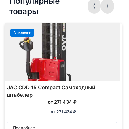
Популярные
товары
В наличии
JAC CDD 15 Compact Самоходный
штабелер
от 271 434 ₽
от
271 434
₽
Подробнее