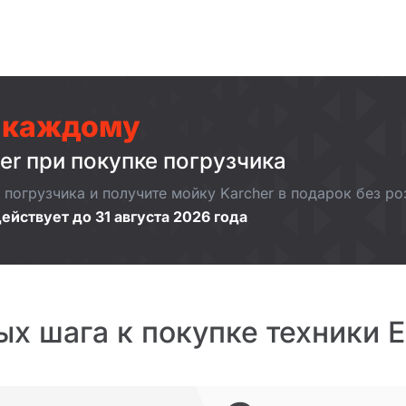
 каждому
er при покупке погрузчика
погрузчика и получите мойку Karcher в подарок без р
ействует до 31 августа 2026 года
ых шага к покупке техники 