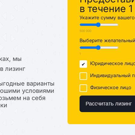
%
в течение 1
Укажите сумму вашего 
500 000
Выберите желательный 
1
ках, мы
Юридическое лиц
в лизинг
Индивидуальный п
ыгодные варианты
Физическое лицо
орошими условиями
озьмем на себя
Рассчитать лизинг
лки