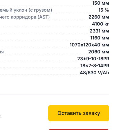
150 мм
мый уклон (с грузом)
15 %
его корридора (AST)
2260 мм
4100 кг
2331 мм
1160 мм
1070х120х40 мм
ия
2060 мм
23*9-10-18PR
18x7-8-14PR
48/630 V/Ah
Оставить заявку
.