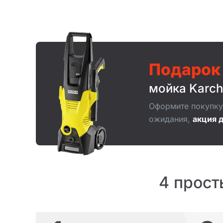
Подарок
мойка Karch
Оформите покупку 
ожидания,
акция д
4 прост