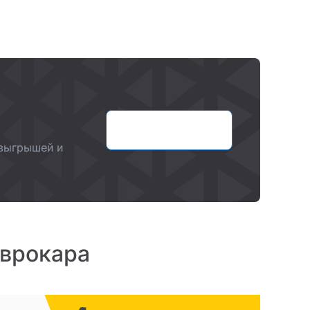
Оставить заявку
озыгрышей и
Еврокара