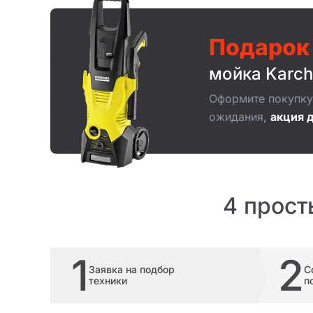
Подарок
мойка Karch
Оформите покупку 
ожидания,
акция д
4 прост
1
2
Заявка на подбор
С
техники
п