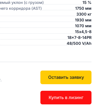
мый уклон (с грузом)
15 %
его корридора (AST)
1750 мм
3300 кг
1930 мм
1070 мм
15х4,5-8
18×7-8-14PR
48/500 V/Ah
Оставить заявку
.
Купить в лизинг