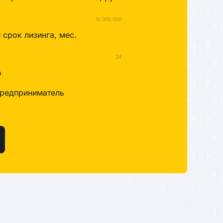
10 000 000
срок лизинга, мес.
24
о
редприниматель