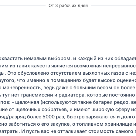
От 3 рабочих дней
хвастать немалым выбором, и каждый из них обладае
ним из таких качеств является возможная непрерывнос
ы. Это обусловлено отсутствием выхлопных газов с 
ругого, что именно в помещениях будет высоко оценен
о маневренность, ведь даже с большим весом он боле
ь тут нет трансмиссии и радиатора, которые постоянн
ов: - щелочная (используются такие батареи редко, ве
ичие от щелочных собратьев, и имеют широкую сферу ис
яд/разряд более 5000 раз, быстро заряжаются и долго 
ужно заботиться о его закупке, о топливном хранилище
траты. И пусть вас не отталкивает стоимость самого 