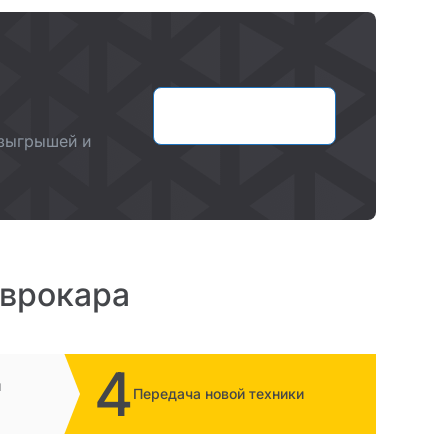
Оставить заявку
озыгрышей и
Еврокара
4
и
Передача новой техники