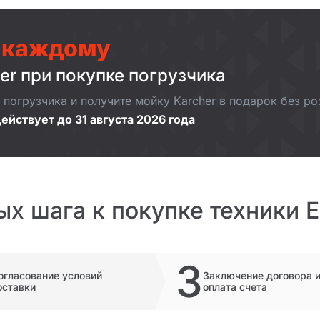
 каждому
er при покупке погрузчика
погрузчика и получите мойку Karcher в подарок без р
ействует до 31 августа 2026 года
ых шага к покупке техники 
3
огласование условий
Заключение договора 
оставки
оплата счета