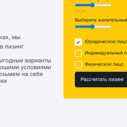
500 000
Выберите желательный 
1
ках, мы
Юридическое лиц
в лизинг
Индивидуальный п
ыгодные варианты
Физическое лицо
орошими условиями
озьмем на себя
Рассчитать лизинг
лки