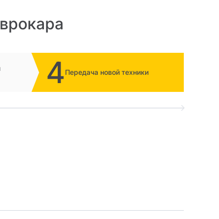
Еврокара
4
и
Передача новой техники