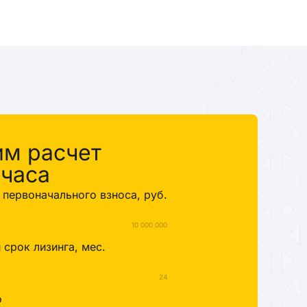
им расчет
 часа
первоначального взноса, руб.
10 000 000
срок лизинга, мес.
24
о