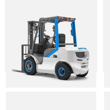
CPD FB 35 SHANN-II
Грузоподъёмность
3500 кг
Тип двигателя
от 2 562 720 ₽
от
2 562 720
₽
Заказать
Подробнее