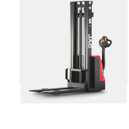
штабелер
Грузоподъёмность
1500 кг
Тип двигателя
Электрический
от 271 434 ₽
от
271 434
₽
Заказать
Подробнее