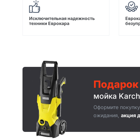
Исключительная надежность
Еврока
техники Еврокара
безуп
Подарок
мойка Karch
Оформите покупку 
ожидания,
акция д