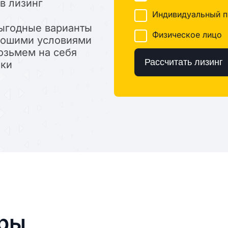
в лизинг
Индивидуальный п
ыгодные варианты
Физическое лицо
орошими условиями
озьмем на себя
Рассчитать лизинг
лки
ары