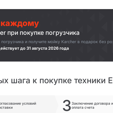
 каждому
er при покупке погрузчика
погрузчика и получите мойку Karcher в подарок без р
ействует до 31 августа 2026 года
ых шага к покупке техники 
3
огласование условий
Заключение договора 
оставки
оплата счета