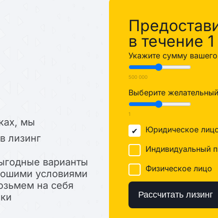
%
Предостав
в течение 1
Укажите сумму вашего 
500 000
Выберите желательный 
1
ках, мы
Юридическое лиц
в лизинг
Индивидуальный п
ыгодные варианты
Физическое лицо
орошими условиями
озьмем на себя
Рассчитать лизинг
лки