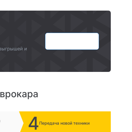
Оставить заявку
озыгрышей и
Еврокара
4
и
Передача новой техники