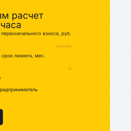
им расчет
 часа
первоначального взноса, руб.
10 000 000
срок лизинга, мес.
24
о
редприниматель