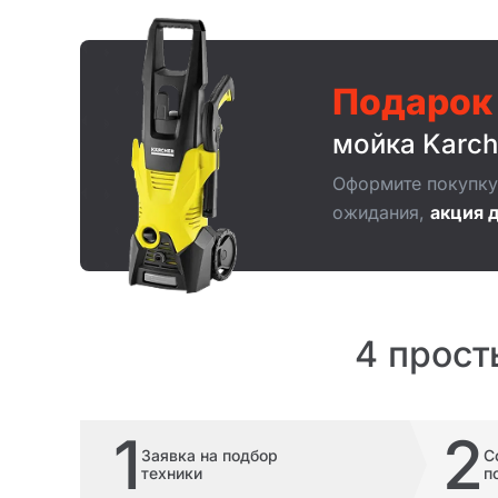
Подарок
мойка Karch
Оформите покупку 
ожидания,
акция д
4 прост
1
2
Заявка на подбор
С
техники
п