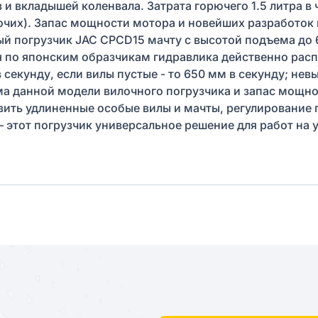
з и вкладышей коленвала. Затрата горючего 1.5 литра в
чих). Запас мощности мотора и новейших разработо
й погрузчик JAC CPCD15 мачту с высотой подъема до 
я по японским образчикам гидравлика действенно рас
секунду, если вилы пустые - то 650 мм в секунду; нев
ма данной модели вилочного погрузчика и запас мощн
вить удлиненные особые вилы и мачты, регулирование
 этот погрузчик универсальное решение для работ на 