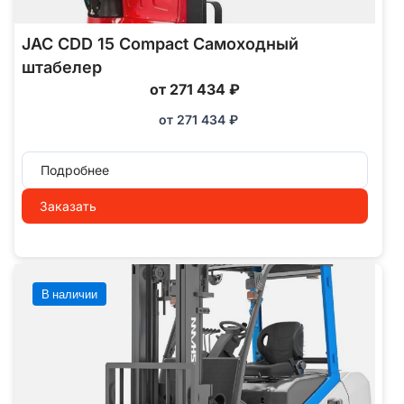
JAC CDD 15 Compact Самоходный
штабелер
от 271 434 ₽
от
271 434
₽
Подробнее
Заказать
В наличии