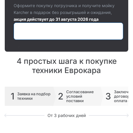
Оформите покупку погрузчика и получите мойку
Karcher в подарок без розыгрышей и ожидания,
акция действует до 31 августа 2026 года
Оставить заявку
4 простых шага к покупке
техники Еврокара
Согласование
Заключе
1
2
3
Заявка на подбор
условий
договора 
техники
поставки
оплата сч
От 3 рабочих дней