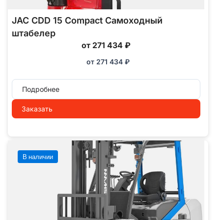
JAC CDD 15 Compact Самоходный
штабелер
от 271 434 ₽
от
271 434
₽
Подробнее
Заказать
В наличии