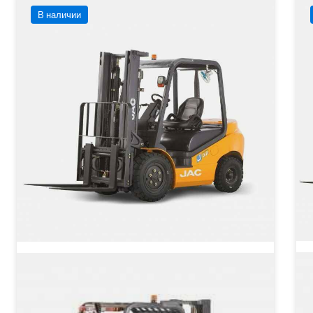
В наличии
JAC CPCD 30 Дизельный
вилочный погрузчик
Грузоподъёмность
3000 кг