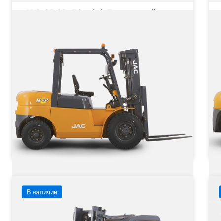
JAC CPCD 50 mini Дизельный
вилочный погрузчик
Грузоподъёмность
5000 кг
Тип двигателя
Дизельный
от 4 100 580 ₽
от
от
4 100 580
₽
Заказать
Подробнее
В наличии