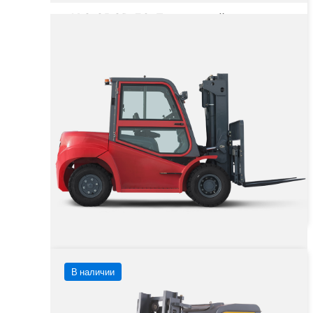
JAC CPCD 50 Дизельный
вилочный погрузчик с кабиной
Грузоподъёмность
5000 кг
Тип двигателя
Дизельный
от 4 907 700 ₽
от
4 907 700
₽
Заказать
Подробнее
В наличии