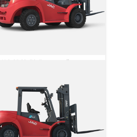
JAC CPCD 50 Дизельный
вилочный погрузчик
Грузоподъёмность
5000 кг
Тип двигателя
Дизельный
 4 729 860 ₽
от
4 729 860
₽