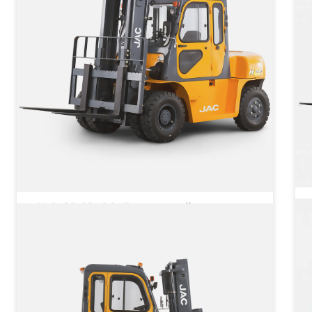
JAC CPCD 80 Дизельный
вилочный погрузчик
Грузоподъёмность
8000 кг
Тип двигателя
Дизельный
от 5 274 780 ₽
от