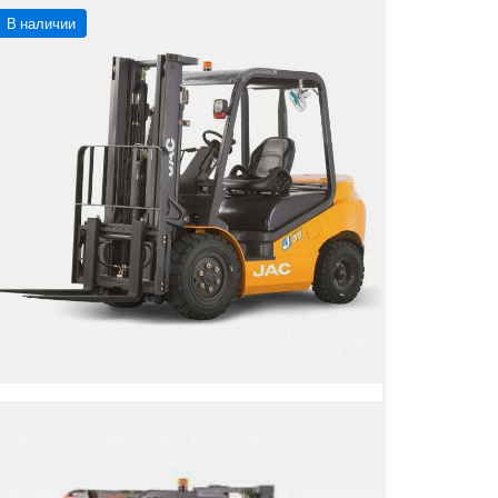
В наличии
JAC CPCD 35 Дизельный
вилочный погрузчик
Грузоподъёмность
3500 кг