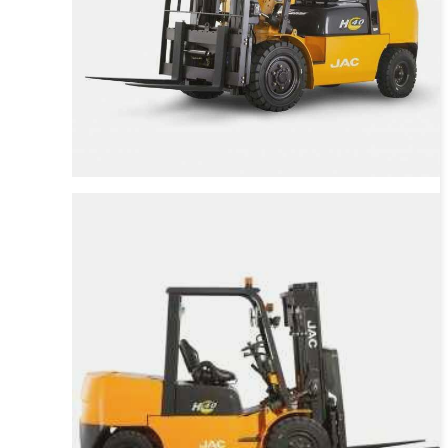
JAC CPCD 40 Дизельный
вилочный погрузчик
Грузоподъёмность
4000 кг
Тип двигателя
Дизельный
от 1 980 180 ₽
от
1 980 180
₽