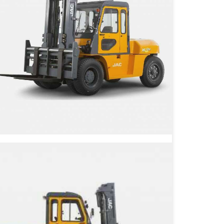
JAC CPCD 100 Дизельный
вилочный погрузчик
Грузоподъёмность
10000 кг
Тип двигателя
Дизельный
 6 607 440 ₽