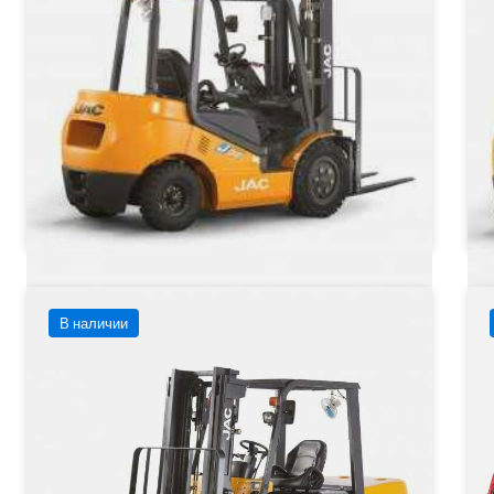
Тип двигателя
Дизельный
от 1 344 630 ₽
от
от
1 344 630
₽
Заказать
Подробнее
В наличии