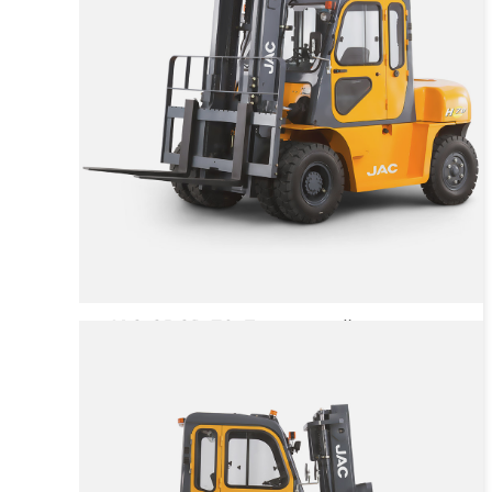
JAC CPCD 70 Дизельный
вилочный погрузчик
Грузоподъёмность
7000 кг
Тип двигателя
Дизельный
от 4 683 120 ₽