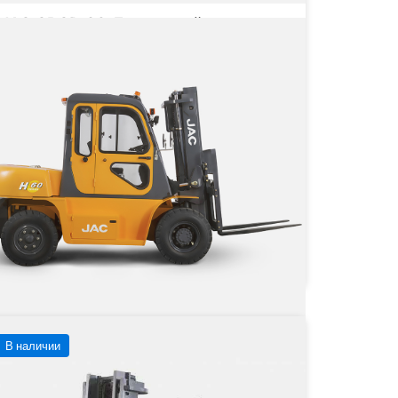
JAC CPCD 60 Дизельный
вилочный погрузчик
Грузоподъёмность
6000 кг
Тип двигателя
Дизельный
 4 618 140 ₽
от
4 618 140
₽
Заказать
Подробнее
В наличии