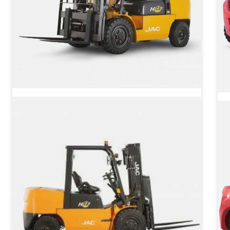
JAC CPCD 45 Дизельный
вилочный погрузчик
Грузоподъёмность
4500 кг
Тип двигателя
Дизельный
от 2 350 000 ₽
от
от
2 350 000
₽