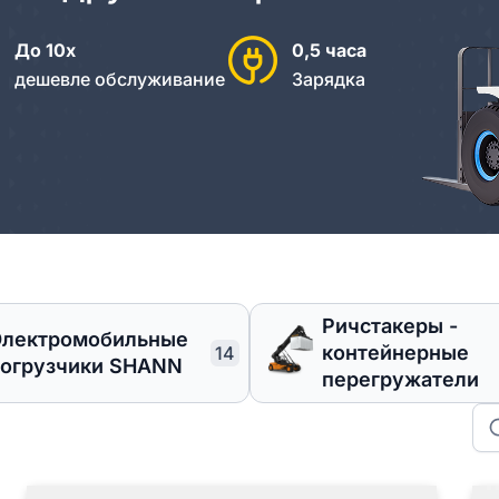
До 10х
0,5 часа
дешевле обслуживание
Зарядка
⁠Ричстакеры -
Электромобильные
контейнерные
14
огрузчики SHANN
перегружатели