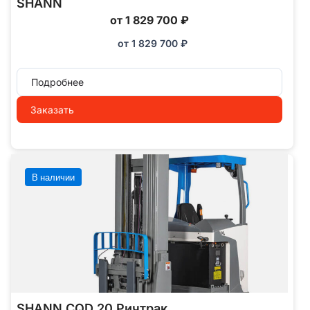
SHANN
от 1 829 700 ₽
от
1 829 700
₽
Подробнее
Заказать
В наличии
SHANN CQD 20 Ричтрак