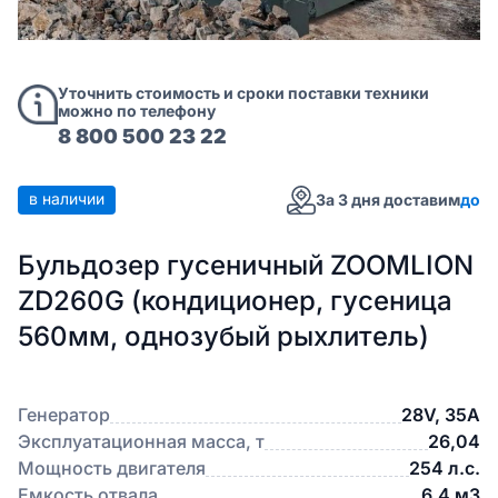
Уточнить стоимость и сроки поставки техники
можно по телефону
8 800 500 23 22
в наличии
За 3 дня доставим
до
Бульдозер гусеничный ZOOMLION
ZD260G (кондиционер, гусеница
560мм, однозубый рыхлитель)
Генератор
28V, 35A
Эксплуатационная масса, т
26,04
Мощность двигателя
254 л.с.
Емкость отвала
6,4 м3