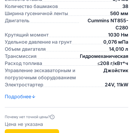
Количество башмаков
38
Ширина гусеничной ленты
560 мм
Двигатель
Cummins NT855-
C280
Крутящий момент
1030 Нм
Удельное давление на грунт
0,076 мПа
Объем двигателя
14,010 л
Трансмиссия
Гидромеханическая
Расход топлива
≤208 г/кВт*ч
Управление экскаваторным и
Джойстик
погрузочным оборудованием
Электростартер
24V, 11kW
Подробнее
Почему нет точной цены?
Цена не указана