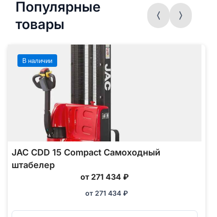
Популярные
товары
В наличии
JAC CDD 15 Compact Самоходный
штабелер
от 271 434 ₽
от
271 434
₽