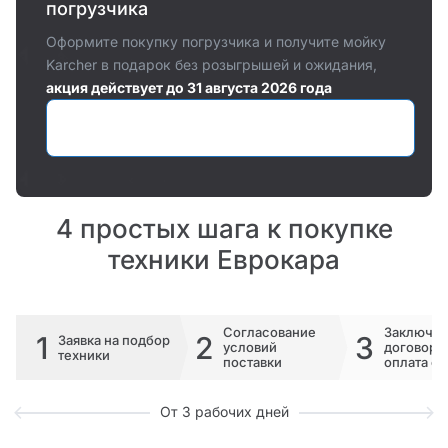
погрузчика
Оформите покупку погрузчика и получите мойку
Karcher в подарок без розыгрышей и ожидания,
акция действует до 31 августа 2026 года
Оставить заявку
4 простых шага к покупке
техники Еврокара
Согласование
Заключе
1
2
3
Заявка на подбор
условий
договора 
техники
поставки
оплата сч
От 3 рабочих дней