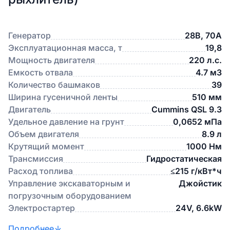
Генератор
28В, 70А
Эксплуатационная масса, т
19,8
Мощность двигателя
220 л.с.
Емкость отвала
4.7 м3
Количество башмаков
39
Ширина гусеничной ленты
510 мм
Двигатель
Cummins QSL 9.3
Удельное давление на грунт
0,0652 мПа
Объем двигателя
8.9 л
Крутящий момент
1000 Нм
Трансмиссия
Гидростатическая
Расход топлива
≤215 г/кВт*ч
Управление экскаваторным и
Джойстик
погрузочным оборудованием
Электростартер
24V, 6.6kW
Подробнее