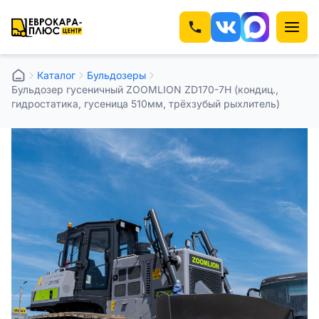
Каталог
⁠⁠Бульдозеры
Бульдозер гусеничный ZOOMLION ZD170-7H (кондиц.,
гидростатика, гусеница 510мм, трёхзубый рыхлитель)