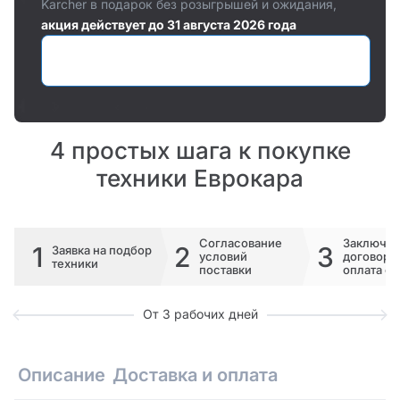
Karcher в подарок без розыгрышей и ожидания,
акция действует до 31 августа 2026 года
Оставить заявку
4 простых шага к покупке
техники Еврокара
Согласование
Заключе
1
2
3
Заявка на подбор
условий
договора 
техники
поставки
оплата сч
От 3 рабочих дней
Описание
Доставка и оплата