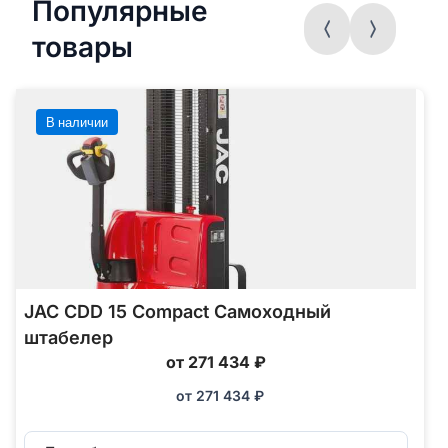
Популярные
товары
В наличии
JAC CDD 15 Compact Самоходный
штабелер
от 271 434 ₽
от
271 434
₽