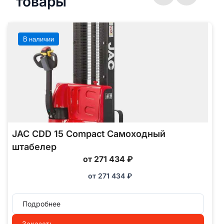
товары
В наличии
JAC CDD 15 Compact Самоходный
штабелер
от 271 434 ₽
от
271 434
₽
Подробнее
Заказать