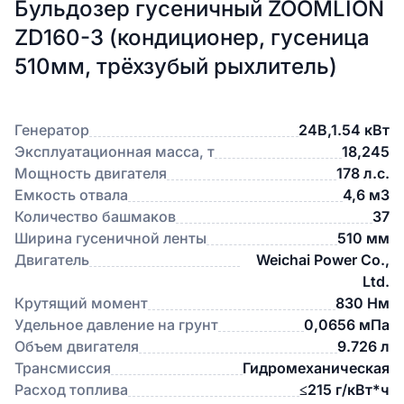
Бульдозер гусеничный ZOOMLION
ZD160-3 (кондиционер, гусеница
510мм, трёхзубый рыхлитель)
Генератор
24В,1.54 кВт
Эксплуатационная масса, т
18,245
Мощность двигателя
178 л.с.
Емкость отвала
4,6 м3
Количество башмаков
37
Ширина гусеничной ленты
510 мм
Двигатель
Weichai Power Co.,
Ltd.
Крутящий момент
830 Нм
Удельное давление на грунт
0,0656 мПа
Объем двигателя
9.726 л
Трансмиссия
Гидромеханическая
Расход топлива
≤215 г/кВт*ч