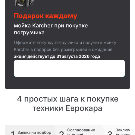
Подарок каждому
мойка Karcher при покупке
погрузчика
Оформите покупку погрузчика и получите мойку
Karcher в подарок без розыгрышей и ожидания,
акция действует до 31 августа 2026 года
Оставить заявку
4 простых шага к покупке
техники Еврокара
Согласование
Заключе
1
2
3
Заявка на подбор
условий
договора 