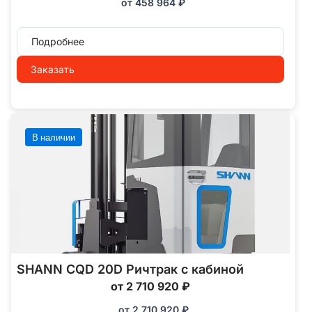
от
458 964
₽
Подробнее
Заказать
В наличии
SHANN CQD 20D Ричтрак с кабиной
от 2 710 920 ₽
от
2 710 920
₽